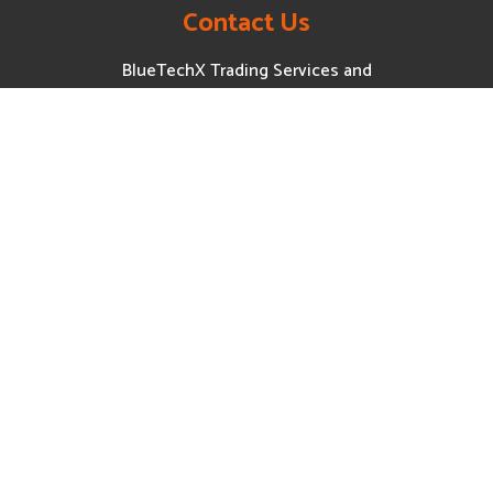
Contact Us
BlueTechX Trading Services and
Solutions Co., LTD
- Tel: (+84) 88.666.35.75
- Hotline: (+84) 90.666.95.85
- Website: www.wipoint.vn
www.bluetechx.vn
www.negen.vn
- Email:
hello@bluetechx.com
- Office: 277/1 Tran Phu Street,
An Dong Ward (District 5), HCMC
Partnership &
Community