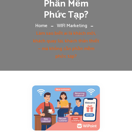
Phần Mềm
Phức Tạp?
Home
WIFI Marketing
Làm sao biết ai là khách mới,
khách quay lại, khách thân thiết
— mà không cần phần mềm
phức tạp?