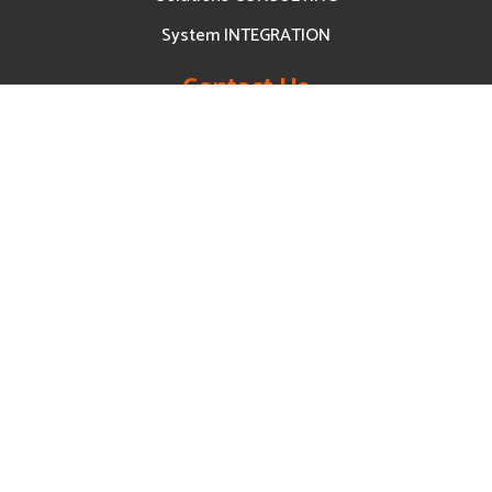
System INTEGRATION
Contact Us
BlueTechX Trading Services and
Solutions Co., LTD
- Tel: (+84) 88.666.35.75
- Hotline: (+84) 90.666.95.85
- Website: www.wipoint.vn
www.bluetechx.vn
www.negen.vn
- Email:
hello@bluetechx.com
- Office: 277/1 Tran Phu Street,
An Dong Ward (District 5), HCMC
Partnership &