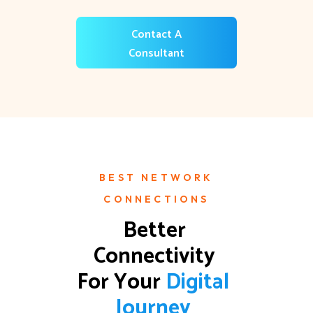
Contact A
Consultant
BEST NETWORK
CONNECTIONS
Better 
Connectivity 
For Your 
D
i
g
i
t
a
l
J
o
u
r
n
e
y