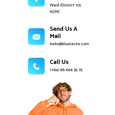
Ward (District 10),
HCMC
Send Us A
Mail
hello@bluetechx.com
Call Us
(+84) 88 666 35 75