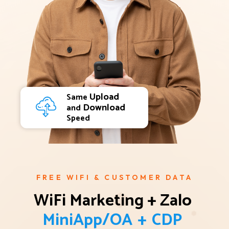
Upload
Same
Download
and
Speed
FREE WIFI & CUSTOMER DATA
WiFi Marketing + Zalo 
M
i
n
i
A
p
p
/
O
A
+
C
D
P