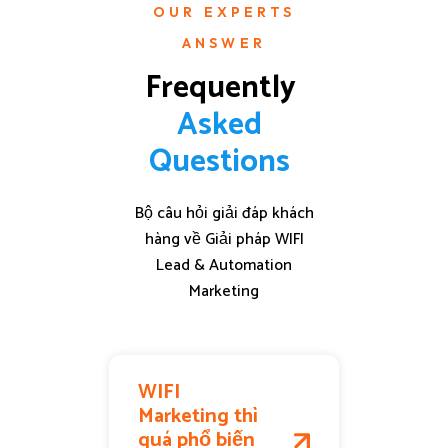
OUR EXPERTS
ANSWER
Frequently 
A
s
k
e
d
Q
u
e
s
t
i
o
n
s
Bộ câu hỏi giải đáp khách
hàng về Giải pháp WIFI
Lead & Automation
Marketing
WIFI
Marketing thì
quá phổ biến