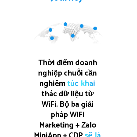
Thời điểm doanh 
nghiệp chuỗi cần 
nghiêm 
túc
khai
thác dữ liệu từ 
WiFi. Bộ ba giải 
pháp WiFi 
Marketing + Zalo 
MiniApp + CDP 
sẽ
là