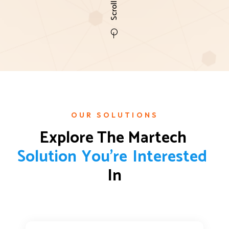
OUR SOLUTIONS
Explore The Martech 
S
o
l
u
t
i
o
n
Y
o
u
'
r
e
I
n
t
e
r
e
s
t
e
d
In