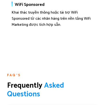
WiFi Sponsored
Khai thác truyền thông hoặc tài trợ WiFi
Sponsored từ các nhãn hàng trên nền tảng WiFi
Marketing được tích hợp sẵn.
FAQ'S
Frequently 
A
s
k
e
d
Q
u
e
s
t
i
o
n
s