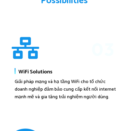
P
o
s
s
i
b
i
l
i
t
i
e
s
03
WiFi Solutions
Giải pháp mạng và hạ tầng WiFi cho tổ chức
doanh nghiệp đảm bảo cung cấp kết nối internet
mạnh mẽ và gia tăng trải nghiệm người dùng.