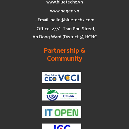
www.bluetechx.vn
www.negen.vn
- Email:
hello@bluetechx.com
- Office: 277/1 Tran Phu Street,
An Dong Ward (District 5), HCMC
Partnership &
Community