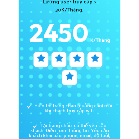
Lượng user truy cập >
30K/Tháng.
2450
K/Tháng
Hiển thị trang chào (quảng cáo) mỗi
khi khách truy cập wifi.
Tại trang chào, có thể yêu cầu
khách: Điền form thông tin. Yêu cầu
khách khai báo: phone, email, độ tuôỉ,