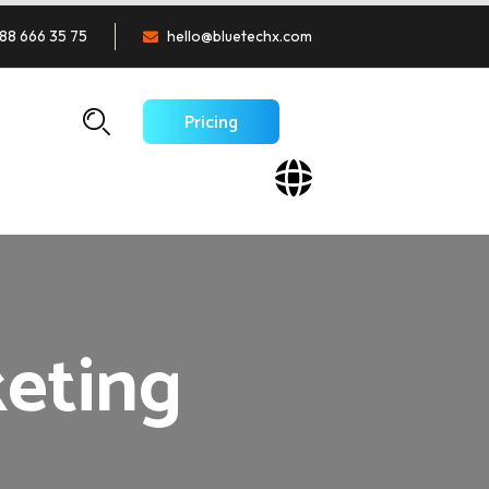
88 666 35 75
hello@bluetechx.com
Pricing
eting