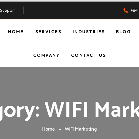
Support
+84 
HOME
SERVICES
INDUSTRIES
BLOG
WIPOINT WIFI
RETAIL & FNB
SOLUTIONS
COMPANY
CONTACT US
HOSPITALITY
WIPOINT WIFI
ABOUT US
EVENT
EDUCATION
OUR TEAM
WIPOINT WIFI
SMART CITY
MARKETING
gory:
WIFI Mark
PLATFORM &
OUR OFFICE
SPONSORED
KNOWLEDGE HUB
WIPOINT WIFI
MARKETING LEAD
Home
WIFI Marketing