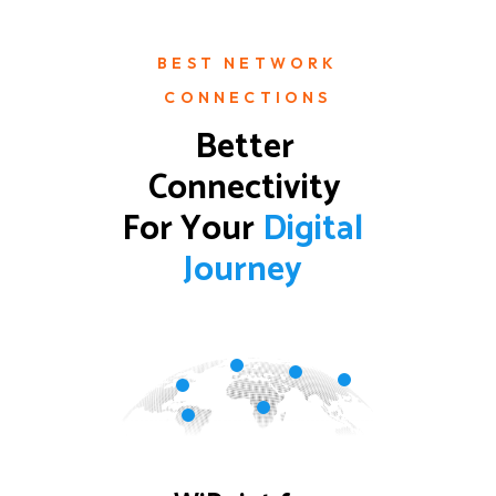
BEST NETWORK
CONNECTIONS
Better 
Connectivity 
For Your 
D
i
g
i
t
a
l
J
o
u
r
n
e
y