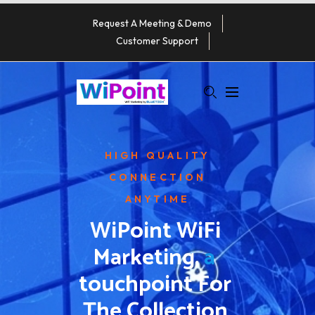
Request A Meeting & Demo
Customer Support
HIGH QUALITY
CONNECTION
ANYTIME
WiPoint WiFi 
Marketing, 
a
Touchpoint For 
The Collection 