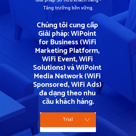
Giải pháp Sở hữu khách hàng -
Tăng trưởng bền vững.
Chúng tôi cung cấp 
Giải pháp: WiPoint 
for Business (WiFi 
Marketing Platform, 
WiFi Event, WiFi 
Solutions) và WiPoint 
Media Network (WiFi 
Sponsored, WiFi Ads) 
đa dạng theo nhu 
cầu khách hàng.
Cloud
On-Premises
Full Package
White-Label
Trial
Monthly/Yearly