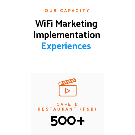
OUR CAPACITY
WiFi Marketing 
Implementation 
E
x
p
e
r
i
e
n
c
e
s
CAFE &
RESTAURANT (F&B)
500
+