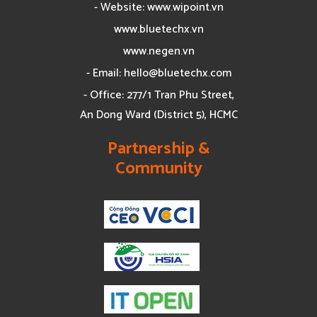
- Website: www.wipoint.vn
www.bluetechx.vn
www.negen.vn
- Email:
hello@bluetechx.com
- Office: 277/1 Tran Phu Street,
An Dong Ward (District 5), HCMC
Partnership &
Community