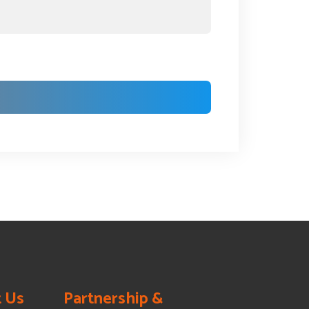
 Us
Partnership &