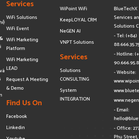
Services
WiPoint WiFi
BlueTechX 
WiFi Solutions
Services a
KeepLOYAL CRM
ghệ
Solutions C
WiFi Event
NeGEN AI
- Tel: (+84)
 &
WiFi Marketing
VNPT Solutions
88.666.35.7
i
Platform
- Hotline: (
Services
WiFi Marketing
90.666.95.
LEAD
Solutions
và
- Website:
s
CONSULTING
Request A Meeting
www.wipoin
& Demo
System
www.bluete
n
INTEGRATION
www.negen
Find Us On
- Email:
Facebook
hello@blue
Linkedin
- Office: 27
Phu Street,
Youtube