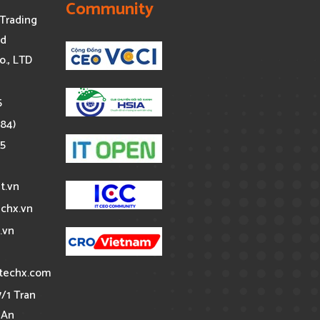
Community
Trading
nd
o., LTD
5
+84)
85
t.vn
chx.vn
.vn
techx.com
7/1 Tran
 An