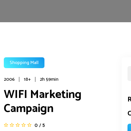
Shopping Mall
2006
18+
2h 59min
WIFI Marketing
R
Campaign
C
0
/
5