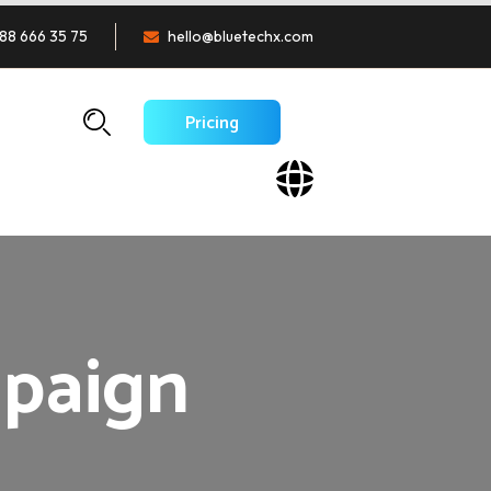
88 666 35 75
hello@bluetechx.com
Pricing
mpaign