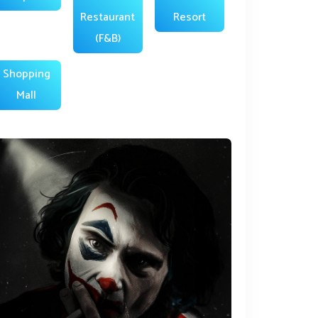
Restaurant
Resort
(F&B)
Shopping
Mall