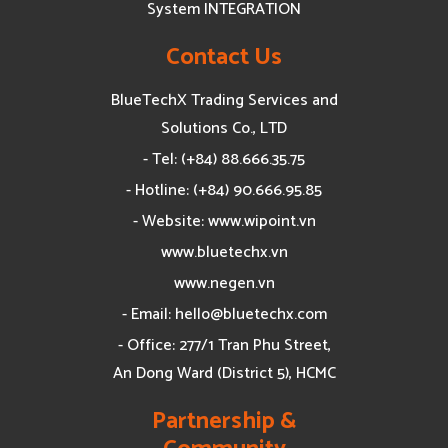
System INTEGRATION
Contact Us
BlueTechX Trading Services and
Solutions Co., LTD
- Tel: (+84) 88.666.35.75
- Hotline: (+84) 90.666.95.85
- Website: www.wipoint.vn
www.bluetechx.vn
www.negen.vn
- Email:
hello@bluetechx.com
- Office: 277/1 Tran Phu Street,
An Dong Ward (District 5), HCMC
Partnership &