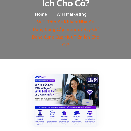
Ích Cho Có?
Home
WIFI Marketing
WiFi Trên Xe Khách: Nhà Xe
Đang Cung Cấp Internet Hay Chỉ
Đang Cung Cấp Một Tiện Ích Cho
Có?