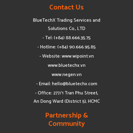
Contact Us
BlueTechX Trading Services and
Solutions Co., LTD
- Tel: (+84) 88.666.35.75
- Hotline: (+84) 90.666.95.85
- Website: www.wipoint.vn
www.bluetechx.vn
www.negen.vn
- Email:
hello@bluetechx.com
- Office: 277/1 Tran Phu Street,
An Dong Ward (District 5), HCMC
Partnership &
Community