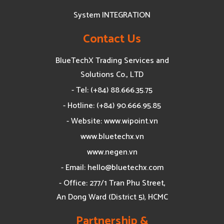
System INTEGRATION
Contact Us
BlueTechX Trading Services and
Solutions Co., LTD
- Tel: (+84) 88.666.35.75
- Hotline: (+84) 90.666.95.85
- Website: www.wipoint.vn
www.bluetechx.vn
www.negen.vn
- Email:
hello@bluetechx.com
- Office: 277/1 Tran Phu Street,
An Dong Ward (District 5), HCMC
Partnership &