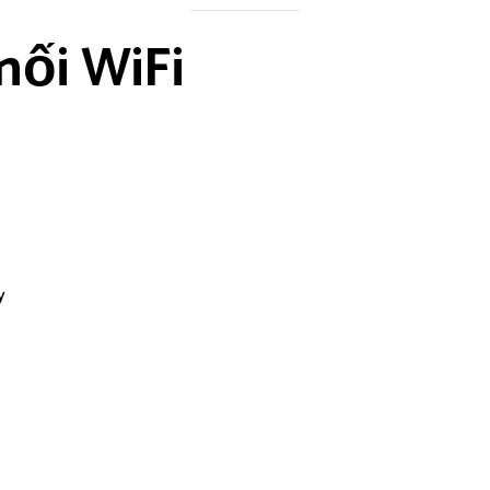
nối WiFi
y