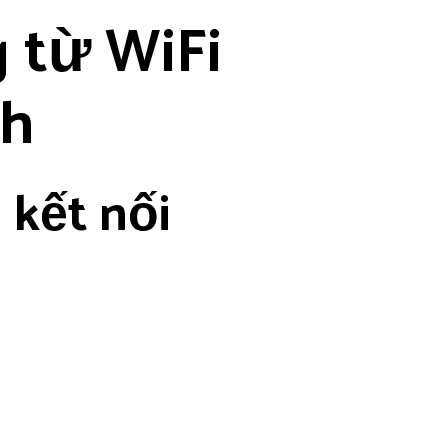
 từ WiFi
nh
 kết nối