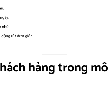
au.
 ngày.
 nhỏ.
 động rất đơn giản:
khách hàng trong mô