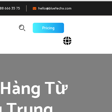
88 666 35 75
hello@bluetechx.com
Pricing
 Hàng Từ
g Trung