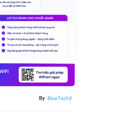
By
BlueTechX