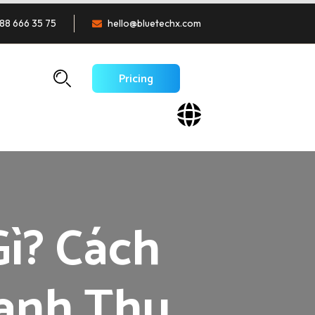
88 666 35 75
hello@bluetechx.com
Pricing
Gì? Cách
anh Thu