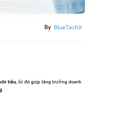
By
BlueTechX
chi tiêu
, từ đó giúp tăng trưởng doanh
g
.