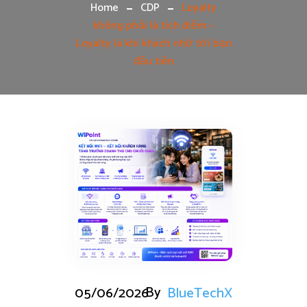
Home
CDP
Loyalty
không phải là tích điểm –
Loyalty là khi khách nhớ tới bạn
đầu tiên
By
05/06/2026
BlueTechX