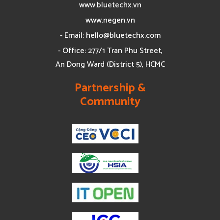
www.bluetechx.vn
www.negen.vn
- Email:
hello@bluetechx.com
- Office: 277/1 Tran Phu Street,
An Dong Ward (District 5), HCMC
Partnership &
Community