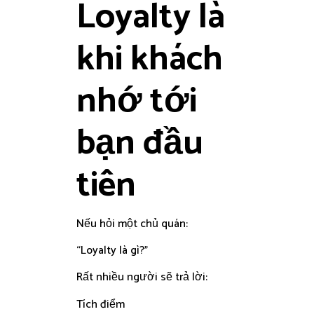
Loyalty là
khi khách
nhớ tới
bạn đầu
tiên
Nếu hỏi một chủ quán:
“Loyalty là gì?”
Rất nhiều người sẽ trả lời:
Tích điểm