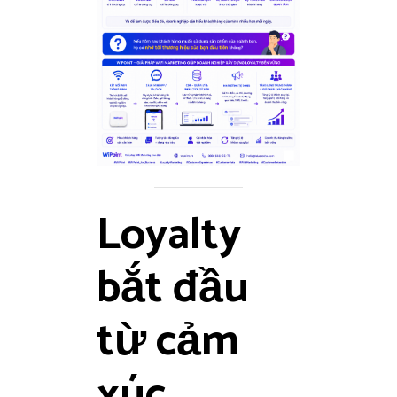
Loyalty
bắt đầu
từ cảm
xúc