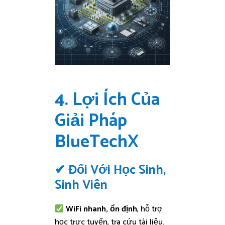
4. Lợi Ích Của
Giải Pháp
BlueTechX
✔ Đối Với Học Sinh,
Sinh Viên
WiFi nhanh, ổn định
, hỗ trợ
học trực tuyến, tra cứu tài liệu.