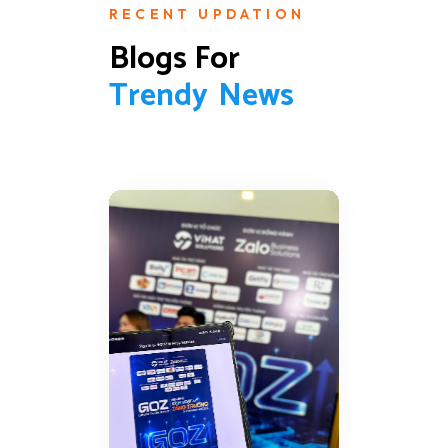
RECENT UPDATION
Blogs For 
T
r
e
n
d
y
N
e
w
s