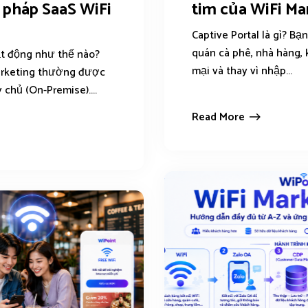
 pháp SaaS WiFi
tim của WiFi Ma
Captive Portal là gì? Bạ
quán cà phê, nhà hàng,
ạt động như thế nào?
mại và thay vì nhập...
arketing thường được
 chủ (On-Premise)....
Read More