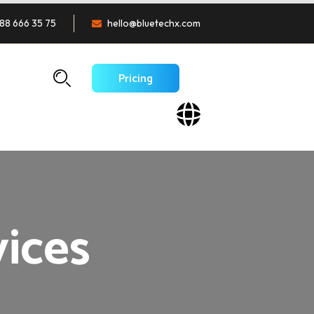
88 666 35 75
hello@bluetechx.com
Pricing
ices