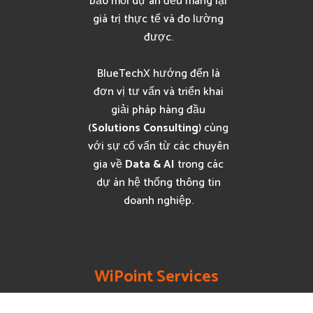
bảo mỗi dự án đều mang lại
giá trị thực tế và đo lường
được.
BlueTechX hướng đến là
đơn vị tư vấn và triển khai
giải pháp hàng đầu
(
Solutions Consulting
) cùng
với sự cố vấn từ các chuyên
gia về
Data & AI
trong các
dự án hệ thống thông tin
doanh nghiệp.
WiPoint Services
WiFi Solutions