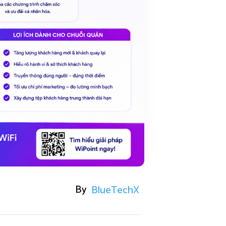
By
BlueTechX