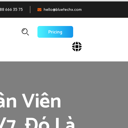
88 666 35 75
hello@bluetechx.com
Pricing
ân Viên
/7. Đó Là