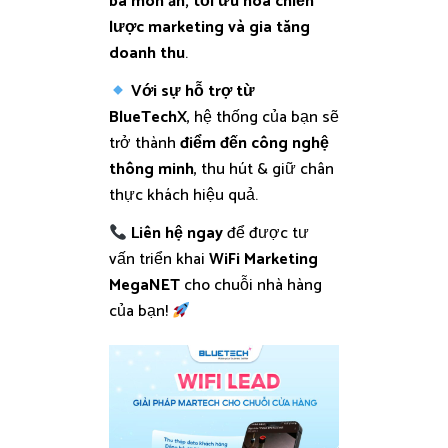
bá món ăn, tối ưu hóa chiến
lược marketing và gia tăng
doanh thu
.
Với sự hỗ trợ từ
BlueTechX
, hệ thống của bạn sẽ
trở thành
điểm đến công nghệ
thông minh
, thu hút & giữ chân
thực khách hiệu quả.
Liên hệ ngay
để được tư
vấn triển khai
WiFi Marketing
MegaNET
cho chuỗi nhà hàng
của bạn!