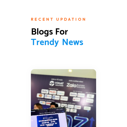
RECENT UPDATION
Blogs For 
T
r
e
n
d
y
N
e
w
s