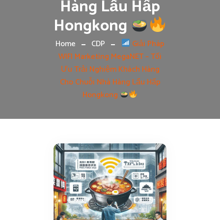
Hàng Lẩu Hấp
Hongkong
Home
CDP
Giải Pháp
WIFI Marketing MegaNET – Tối
Ưu Trải Nghiệm Khách Hàng
Cho Chuỗi Nhà Hàng Lẩu Hấp
Hongkong