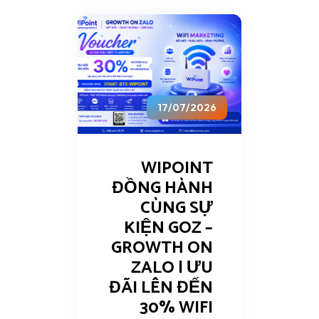
17/07/2026
WIPOINT
ĐỒNG HÀNH
CÙNG SỰ
KIỆN GOZ –
GROWTH ON
ZALO | ƯU
ĐÃI LÊN ĐẾN
30% WIFI