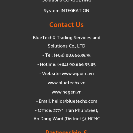
Solutions CONSULTING
System INTEGRATION
Contact Us
BlueTechX Trading Services and
Solutions Co., LTD
- Tel: (+84) 88.666.35.75
- Hotline: (+84) 90.666.95.85
- Website: www.wipoint.vn
www.bluetechx.vn
www.negen.vn
- Email:
hello@bluetechx.com
- Office: 277/1 Tran Phu Street,
An Dong Ward (District 5), HCMC