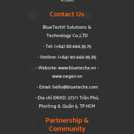
X.com
Contact Us
BlueTechX Solutions &
Technology Co.,LTD
- Tel: (+84) 88.666.35.75
- Hotline: (+84) 90.666.95.85
- Website: www.bluetechx.vn -
www.negen.vn
- Email:
hello@bluetechx.com
- Địa chỉ ĐKKD: 277/1 Trần Phú,
Phường 8, Quận 5, TP.HCM
Partnership &
Community