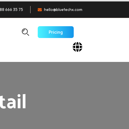
88 666 35 75
hello@bluetechx.com
Pricing
ail