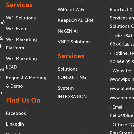
Services
WiPoint WiFi
BlueTechX 
WiFi Solutions
Services a
KeepLOYAL CRM
ghệ
Solutions C
WiFi Event
NeGEN AI
- Tel: (+84)
 &
WiFi Marketing
VNPT Solutions
88.666.35.7
i
Platform
- Hotline: (
Services
WiFi Marketing
90.666.95.
LEAD
Solutions
và
- Website:
s
CONSULTING
Request A Meeting
www.wipoin
& Demo
System
www.bluete
n
INTEGRATION
www.negen
Find Us On
- Email:
Facebook
hello@blue
Linkedin
- Office: 27
Phu Street,