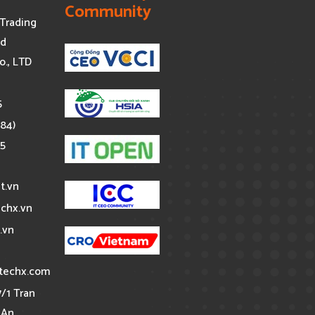
Community
Trading
nd
o., LTD
5
+84)
85
t.vn
chx.vn
.vn
techx.com
7/1 Tran
 An