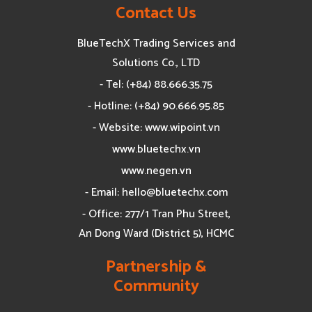
Contact Us
BlueTechX Trading Services and
Solutions Co., LTD
- Tel: (+84) 88.666.35.75
- Hotline: (+84) 90.666.95.85
- Website: www.wipoint.vn
www.bluetechx.vn
www.negen.vn
- Email:
hello@bluetechx.com
- Office: 277/1 Tran Phu Street,
An Dong Ward (District 5), HCMC
Partnership &
Community